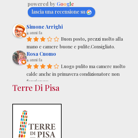
powered by
G
o
o
g
l
e
lascia una recensione su
Simone Arrighi
4 anni fa
Buon posto, prezzi molto alla 
mano e camere buone e pulite.Consigliato.
Rosa Cuomo
4 anni fa
Luogo pulito ma camere molto 
calde anche in primavera condizionatore non 
funzionava
Terre Di Pisa
christian bertolini
5 anni fa
Ottima posizione e prezzo 
super convenienteMolto pulita la camera e 
silenziosaOttima la presenza di un fornello per 
chi ne avesse bisogno.Lo consiglio per soste 
brevi di lavoro