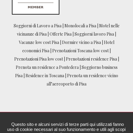
Baghera Foliani
5 anni fa
Posto molto accogliente e 
pulitissimo.Monolocale grazioso e 
Soggiorni di Lavoro a Pisa
|
Monolocali a Pisa
|
Motel nelle
curato.Personale gentilissimo e disponibile
Gaia Pellegrini
vicinanze di Pisa
|
Offerte Pisa
|
Soggiorni lavoro Pisa
|
5 anni fa
Vacanze low cost Pisa
|
Dormire vicino a Pisa
|
Hotel
Appartamento al piano terra 
economici Pisa
|
Prenotazioni Toscana low cost
|
molto bello e spazioso, pulizia ottima e stanza 
Prenotazioni Pisa low cost
|
Prenotazioni residence Pisa
|
profumata .  2 ragazze alla reception disponibili 
Prenota un residence a Pontedera
|
Soggiorno business
e sorridenti. Tornerò sicuramente.
Pisa
|
Residence in Toscana
|
Prenota un residence vicino
Altre recensioni
all’aereoporto di Pisa
Gestione Cookies
Privacy Policy
CREDITS PROCLIC WEBMARKETING
Questo sito e alcuni servizi di terze parti qui utilizzati fanno
Cookies Policy
uso di cookie necessari al suo funzionamento e utili agli scopi
Copyright © Angoli di Territorio S.r.l. All rights reserved. P.IVA