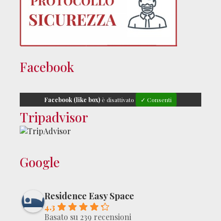
Facebook
Facebook (like box)
è disattivato
✓ Consenti
Tripadvisor
Google
Residence Easy Space
4.3
Basato su 239 recensioni